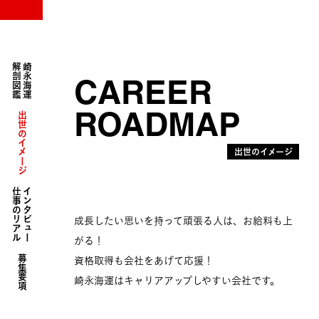
崎永海運株式会社 リクルートサイト
解剖図鑑
崎永海運
CAREER
出世の
ROADMAP
イメージ
出世のイメージ
仕事のリアル
インタビュー
成長したい思いを持って頑張る人は、お給料も上
がる！
募集要項
資格取得も会社をあげて応援！
崎永海運はキャリアアップしやすい会社です。