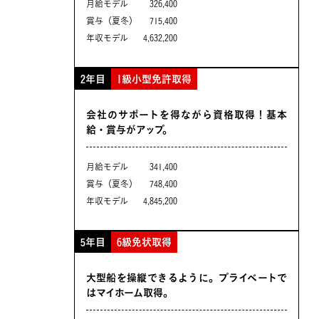
月給モデル
326,400
賞与（夏冬）
715,400
年収モデル
4,632,200
2年目
1級小型免許取得
会社のサポートを得ながら資格取得！基本
給・賞与がアップ。
月給モデル
341,400
賞与（夏冬）
748,400
年収モデル
4,845,200
5年目
6級免状取得
大型船を操縦できるように。プライベートで
はマイホーム取得。